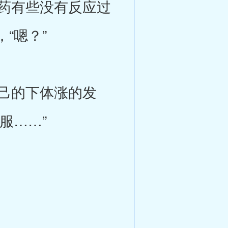
药有些没有反应过
“嗯？”
己的下体涨的发
服……”