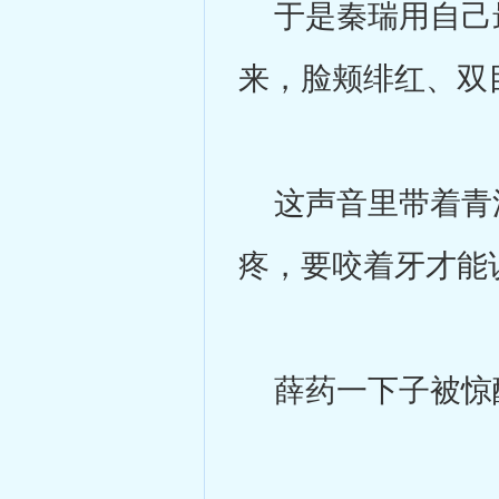
于是秦瑞用自己最
来，脸颊绯红、双
这声音里带着青涩
疼，要咬着牙才能
薛药一下子被惊