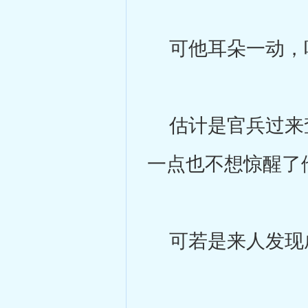
可他耳朵一动，
估计是官兵过来查
一点也不想惊醒了
可若是来人发现