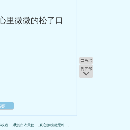
心里微微的松了口
书签
掌权者
,
我的白衣天使
,
真心游戏[微恐h]
,