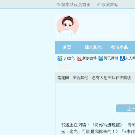
将本站设为首页
收藏本站
首页
综合其他
都市小说
QQ空间
新浪微博
腾讯微博
人人
笔趣阁
- 综合其他 -
总有人想曰我在线阅读
-
上
书迷正在阅读：
《将你写进晚霞》
,
青
光：这光，可能是我撩来的！》「※本