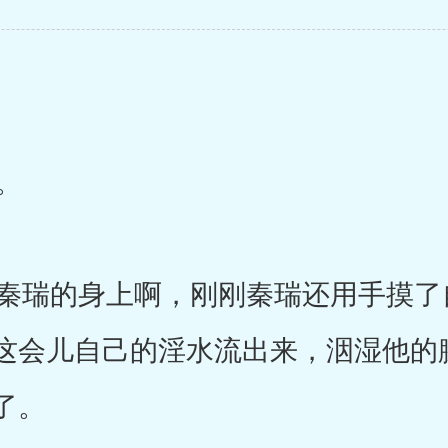
。
瑞的身上啊，刚刚秦瑞还用手摸了
这会儿自己的淫水流出来，洇湿他的
了。