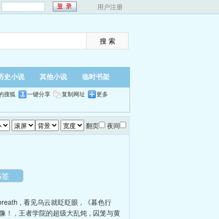
：
用户注册
历史小说
其他小说
临时书架
的搜狐
一键分享
复制网址
更多
翻页
夜间
书签
breath
,
看见乌云就眨眨眼
,
《暮色行
像！
,
王者学院的超级大乱炖
,
囚笼与黄