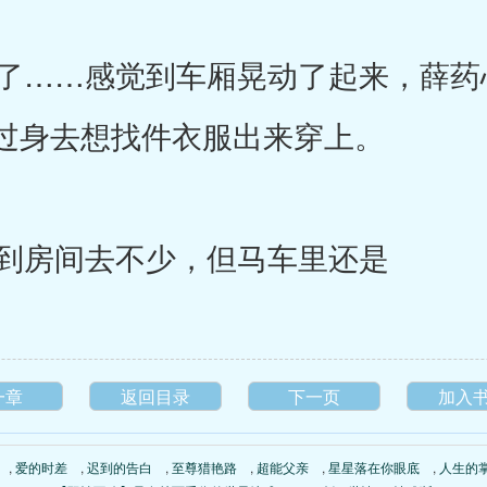
……感觉到车厢晃动了起来，薛药
过身去想找件衣服出来穿上。
到房间去不少，但马车里还是
一章
返回目录
下一页
加入
,
爱的时差
,
迟到的告白
,
至尊猎艳路
,
超能父亲
,
星星落在你眼底
,
人生的