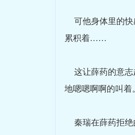
可他身体里的快感
累积着……
这让薛药的意志越
地嗯嗯啊啊的叫着
秦瑞在薛药拒绝