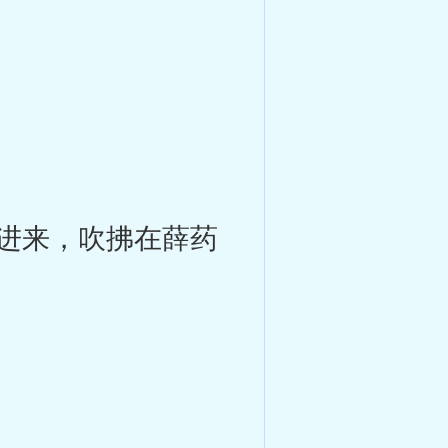
进来，吹拂在薛药