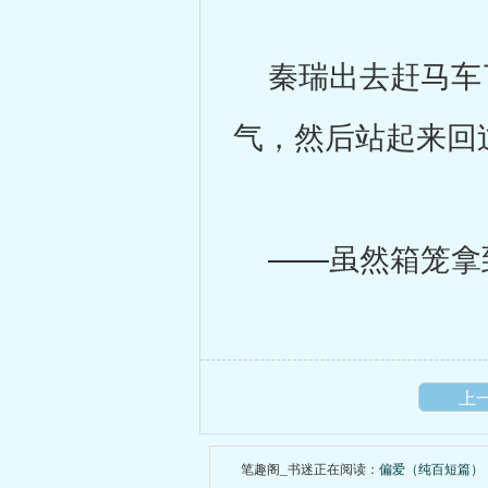
秦瑞出去赶马车了
气，然后站起来回
——虽然箱笼拿
上
笔趣阁_书迷正在阅读：
偏爱（纯百短篇）