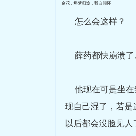
金花
,
烬梦归途
,
我自倾怀
怎么会这样？
薛药都快崩溃了
他现在可是坐在秦
现自己湿了，若是
以后都会没脸见人