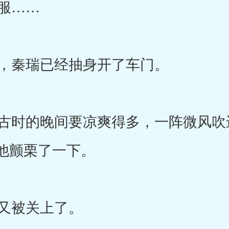
服……
，秦瑞已经抽身开了车门。
时的晚间要凉爽得多，一阵微风吹
他颤栗了一下。
又被关上了。