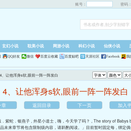
账号：
密码
玄幻小说
耽美小说
网游小说
科幻小说
仙侠小说
网
QQ好友
微信
百度云收藏
百度贴吧
天涯社区
Facebook
我
 4、让他浑身s软,眼前一阵一阵发白
4、让他浑身s软,眼前一阵一阵发白
一章
返回目录
下一页
加入
蛾．紫蛇．银燕子
,
外星小道士
,
嗨，今天学了吗？
,
The story of Babys 
作品未来章节将包含限制级内容，请斟酌阅读。」目前暂时固定每
,
绑定偶