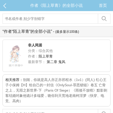
作者《陌上草青》的全部小说
首页
“作者“陌上草青”的全部小说” -
(最多显示100条)
非人同居
分类：综合其他
作者：
陌上草青
最新章节：
第二章 鬼风
相关推荐：
别闹，你就是高人
亦正亦邪
程水（1v1）
(同人) 红心王
子
小保姆【H】
给自己的一封信
《OnlySoul-罪恶锁链》卷五 亡骨
之上，无瑕之新世界-下（Paris Of Siege）
《雨後不放晴》
黯影刺
客
结婚对象他诡计多端
爱，吻你到天荒地老
南柯淫梦（快穿、电
竞、高肉）