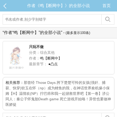
作者《鸣【断网中】》的全部小说
首页
“作者“鸣【断网中】”的全部小说” -
(最多显示100条)
只玩不做
分类：综合其他
作者：
鸣【断网中】
最新章节：
●凸点
相关推荐：
那曾经 Those Days.
胯下楚楚可怜的女孩(强奸、捕
获、快穿)
软玉在怀（np）
成为鲤鱼的我，在神话世界捡机缘
小保
姆【H】
温情欢(NP）
拧巴癌
和我一起拯救世界吧【第一卷】
济公
同人：秦公子怀鬼胎
Death game 死亡游戏开始咯！
异世也要做神
医
娇徒