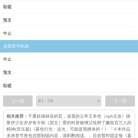
取暖
预支
中止
全部章节列表
中止
预支
取暖
上一页
下一页
相关推荐：
千重妖镜
林辰的芸，凌晨的云
帝王本色（nph主攻）
德
鲁伊少女
岁岁有今朝［甜文］
爱的时差
被继父懆肿了嫩批
宜兰人的
精神(音乐篇)
《暮色行光：这光，可能是我撩来的！》「※本作品
未来章节将包含限制级内容，请斟酌阅读。」目前暂时固定每
《暮