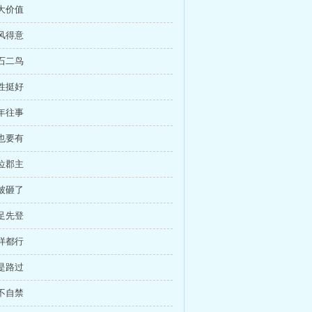
最大价值
春风得意
一石二鸟
记性挺好
陈年往事
你也要有
三位郡主
墙被砸了
捷足先登
怎样都行
还是路过
情不自禁