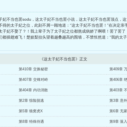
子妃不当也罢sodu，这太子妃不当也罢小说，这太子妃不当也罢顶点，
不得的太子妃之位，此刻不屑一顾地道：“这太子妃不当也罢！”在决定亲
太子妃不娶了？！我上辈子为了太子妃之位都熬成病娇了啊喂！罢了罢了
们都插翅难飞！楚姣梨抬头望着越叠越高的围墙，不禁怅然道：“我的太
《这太子妃不当也罢》正文
第410章 交换秘密
第409章 
第407章 交锋对峙
第406章 
第404章 内功消散
第403章 
第2章 惊险脱逃
第3章 意
第5章 狼窝虎X
第6章 无
第8章 特殊待遇
第9章 落