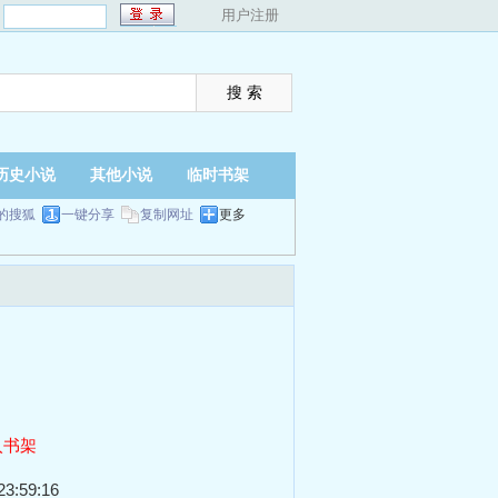
：
用户注册
历史小说
其他小说
临时书架
的搜狐
一键分享
复制网址
更多
入书架
3:59:16