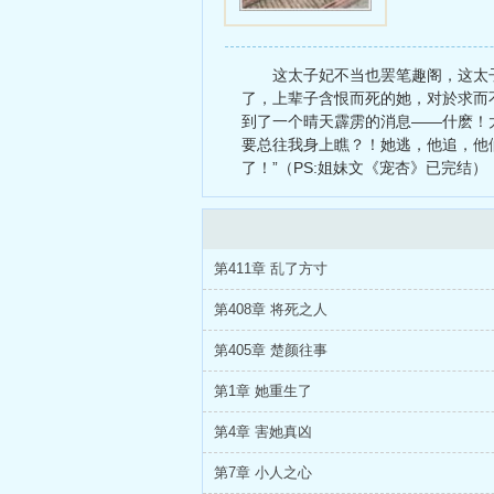
这太子妃不当也罢笔趣阁，这太
了，上辈子含恨而死的她，对於求而
到了一个晴天霹雳的消息——什麽！
要总往我身上瞧？！她逃，他追，他
了！”（PS:姐妹文《宠杏》已完结）
第411章 乱了方寸
第408章 将死之人
第405章 楚颜往事
第1章 她重生了
第4章 害她真凶
第7章 小人之心