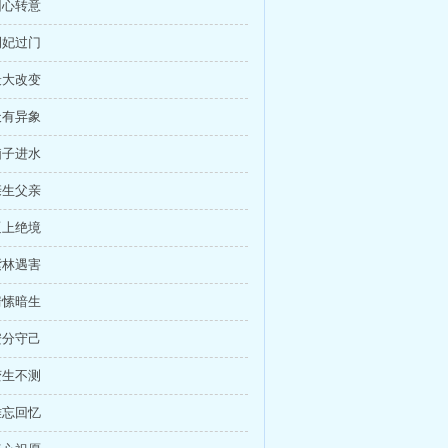
回心转意
侧妃过门
最大改变
天有异象
脑子进水
亲生父亲
逼上绝境
紫林遇害
情愫暗生
安分守己
变生不测
难忘回忆