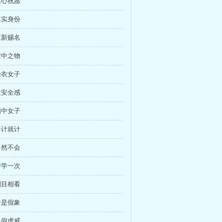
真心祝愿
真实身份
重新赐名
掌中之物
绿衣女子
没安全感
画中女子
将计就计
当然不会
好学一次
刮目相看
全是假象
狐假虎威