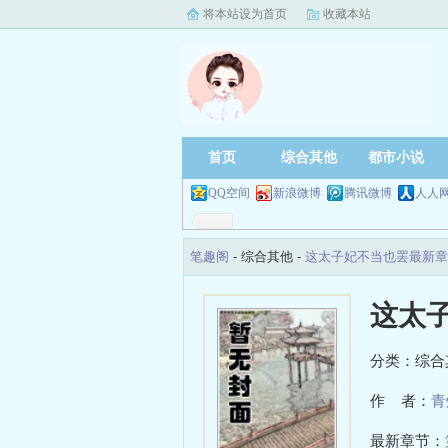
将本站设为首页
收藏本站
首页
综合其他
都市小说
QQ空间
新浪微博
腾讯微博
人人
笔趣阁
- 综合其他 -
这太子妃不当也罢最新章
这太
分类：综合
作 者：
青
最新章节：