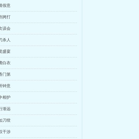
虚情假意
严刑拷打
二次误会
借刀杀人
听觉盛宴
一袭白衣
薯香门第
她所钟意
暗中相护
渐行渐远
心如刀绞
无权干涉