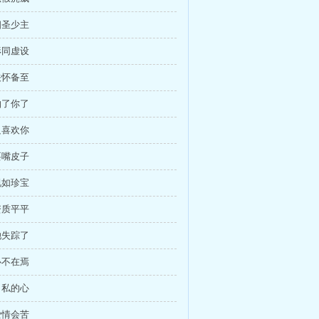
幽圣少主
形同虚设
关怀备至
怕了你了
只喜欢你
耍嘴皮子
视如珍宝
资质平平
她失踪了
心不在焉
自私的心
爱情会苦