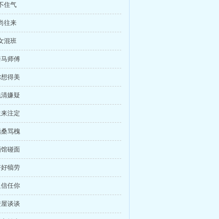
沉不住气
礼尚往来
男女混班
骑马师傅
你想得美
洗清嫌疑
生来注定
指桑骂槐
酒馆碰面
好好犒劳
只信任你
进屋谈谈