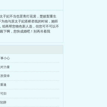
这太子妃不当也罢青灯花裳，楚姣梨重生
手为他与原太子妃搭桥牵线的时候，她听
，咱再帮您物色新人选，但您可不可以不
子殿下啊，您快成婚吧！别再吊着我
万事小心
绝对力量
不胜荣幸
外重逢
家可归
入陷阱