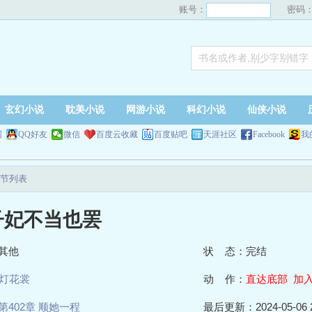
账号：
密码
玄幻小说
耽美小说
网游小说
科幻小说
仙侠小说
网
QQ好友
微信
百度云收藏
百度贴吧
天涯社区
Facebook
我
节列表
子妃不当也罢
其他
状 态：完结
灯花裳
动 作：
直达底部
加
第402章 顺她一程
最后更新：2024-05-06 2